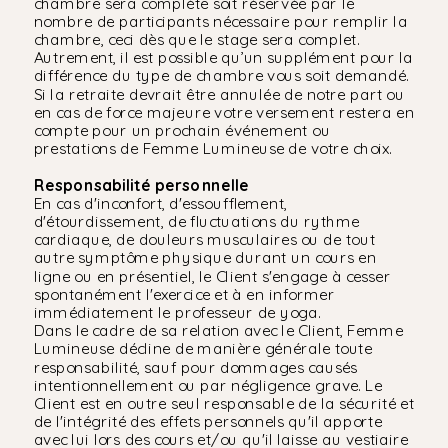
chambre sera complète soit réservée par le
nombre de participants nécessaire pour remplir la
chambre, ceci dès que le stage sera complet.
Autrement, il est possible qu’un supplément pour la
différence du type de chambre vous soit demandé.
Si la retraite devrait être annulée de notre part ou
en cas de force majeure votre versement restera en
compte pour un prochain événement ou
prestations de Femme Lumineuse de votre choix.
Responsabilité personnelle
En cas dʼinconfort, dʼessoufflement,
dʼétourdissement, de fluctuations du rythme
cardiaque, de douleurs musculaires ou de tout
autre symptôme physique durant un cours en
ligne ou en présentiel, le Client sʼengage à cesser
spontanément lʼexercice et à en informer
immédiatement le professeur de yoga.
Dans le cadre de sa relation avec le Client, Femme
Lumineuse décline de manière générale toute
responsabilité, sauf pour dommages causés
intentionnellement ou par négligence grave. Le
Client est en outre seul responsable de la sécurité et
de lʼintégrité des effets personnels quʼil apporte
avec lui lors des cours et/ou quʼil laisse au vestiaire