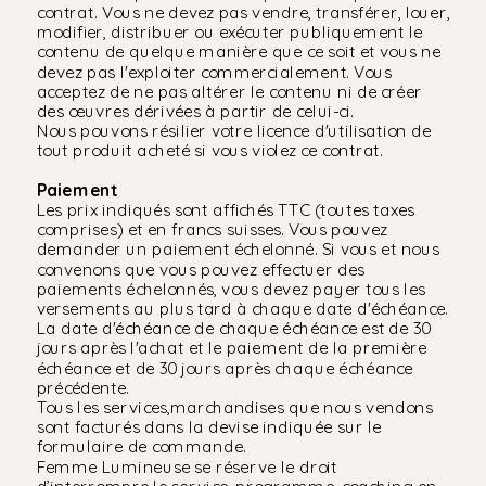
contrat. Vous ne devez pas vendre, transférer, louer,
modifier, distribuer ou exécuter publiquement le
contenu de quelque manière que ce soit et vous ne
devez pas l'exploiter commercialement. Vous
acceptez de ne pas altérer le contenu ni de créer
des œuvres dérivées à partir de celui-ci.
Nous pouvons résilier votre licence d'utilisation de
tout produit acheté si vous violez ce contrat.
Paiement
Les prix indiqués sont affichés TTC (toutes taxes
comprises) et en francs suisses. Vous pouvez
demander un paiement échelonné. Si vous et nous
convenons que vous pouvez effectuer des
paiements échelonnés, vous devez payer tous les
versements au plus tard à chaque date d'échéance.
La date d'échéance de chaque échéance est de 30
jours après l'achat et le paiement de la première
échéance et de 30 jours après chaque échéance
précédente.
Tous les services,marchandises que nous vendons
sont facturés dans la devise indiquée sur le
formulaire de commande.
Femme Lumineuse se réserve le droit
d’interrompre le service, programme, coaching en