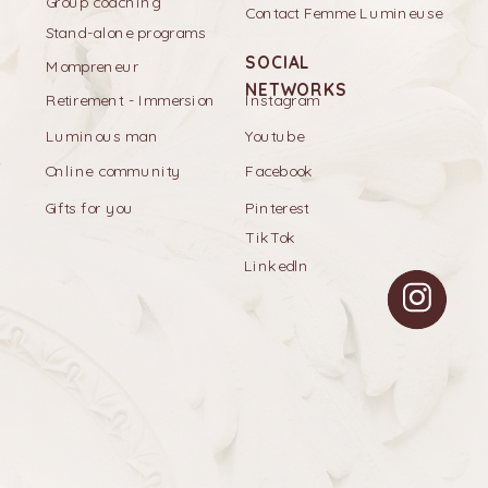
Group coaching
Contact Femme Lumineuse
Stand-alone programs
SOCIAL
Mompreneur
NETWORKS
Retirement - Immersion
Instagram
Luminous man
Youtube
Online community
Facebook
Gifts for you
Pinterest
TikTok
Linkedln